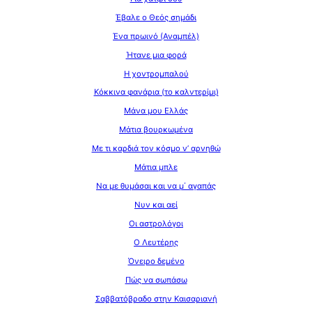
Έβαλε ο Θεός σημάδι
Ένα πρωινό (Αναμπέλ)
Ήτανε μια φορά
Η χοντρομπαλού
Κόκκινα φανάρια (το καλντερίμι)
Μάνα μου Ελλάς
Μάτια βουρκωμένα
Με τι καρδιά τον κόσμο ν’ αρνηθώ
Μάτια μπλε
Να με θυμάσαι και να μ΄ αγαπάς
Νυν και αεί
Οι αστρολόγοι
Ο Λευτέρης
Όνειρο δεμένο
Πώς να σωπάσω
Σαββατόβραδο στην Καισαριανή