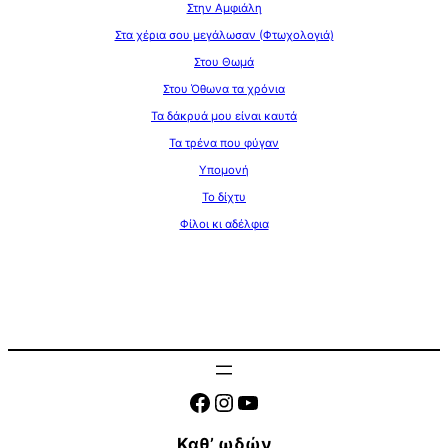
Στην Αμφιάλη
Στα χέρια σου μεγάλωσαν (Φτωχολογιά)
Στου Θωμά
Στου Όθωνα τα χρόνια
Τα δάκρυά μου είναι καυτά
Τα τρένα που φύγαν
Υπομονή
Το δίχτυ
Φίλοι κι αδέλφια
Facebook
Instagram
YouTube
Καθ’ ωδών