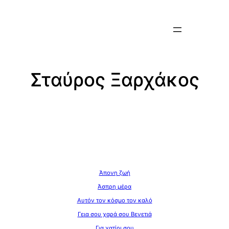
Μετάβαση
στο
περιεχόμενο
Σταύρος Ξαρχάκος
Άπονη ζωή
Άσπρη μέρα
Αυτόν τον κόσμο τον καλό
Γεια σου χαρά σου Βενετιά
Για χατίρι σου